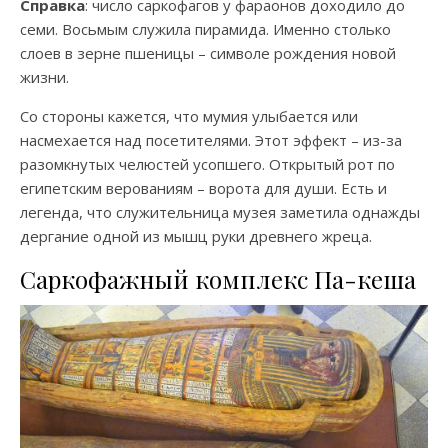
Справка
: число саркофагов у фараонов доходило до
семи. Восьмым служила пирамида. Именно столько
слоев в зерне пшеницы – символе рождения новой
жизни.
Со стороны кажется, что мумия улыбается или
насмехается над посетителями. Этот эффект – из-за
разомкнутых челюстей усопшего. Открытый рот по
египетским верованиям – ворота для души. Есть и
легенда, что служительница музея заметила однажды
дергание одной из мышц руки древнего жреца.
Саркофажный комплекс Па-кеша