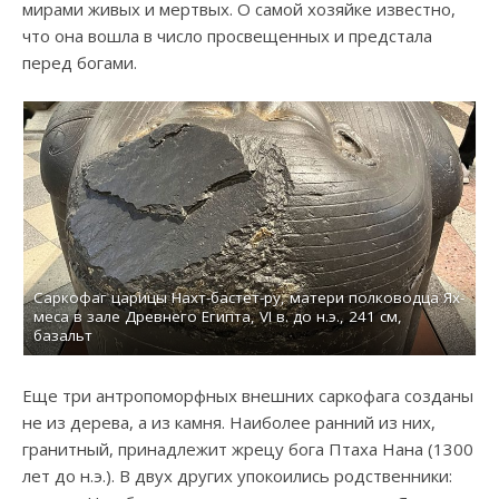
мирами живых и мертвых. О самой хозяйке известно,
что она вошла в число просвещенных и предстала
перед богами.
Ях-
Саркофаг царицы Нахт-бастет-ру, матери полководца Ях-
меса в зале Древнего Египта, VI в. до н.э., 241 см,
базальт
Еще три антропоморфных внешних саркофага созданы
не из дерева, а из камня. Наиболее ранний из них,
гранитный, принадлежит жрецу бога Птаха Нана (1300
лет до н.э.). В двух других упокоились родственники: