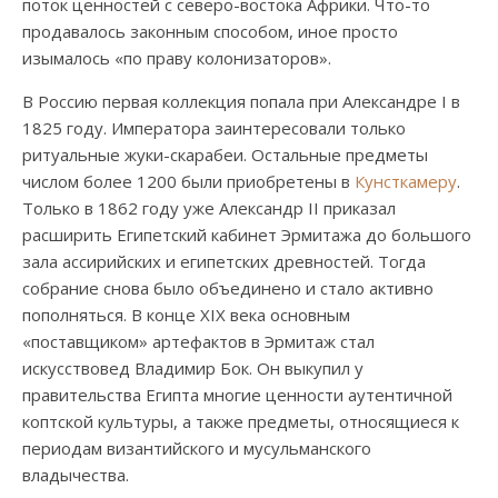
поток ценностей с северо-востока Африки. Что-то
продавалось законным способом, иное просто
изымалось «по праву колонизаторов».
В Россию первая коллекция попала при Александре I в
1825 году. Императора заинтересовали только
ритуальные жуки-скарабеи. Остальные предметы
числом более 1200 были приобретены в
Кунсткамеру
.
Только в 1862 году уже Александр II приказал
расширить Египетский кабинет Эрмитажа до большого
зала ассирийских и египетских древностей. Тогда
собрание снова было объединено и стало активно
пополняться. В конце XIX века основным
«поставщиком» артефактов в Эрмитаж стал
искусствовед Владимир Бок. Он выкупил у
правительства Египта многие ценности аутентичной
коптской культуры, а также предметы, относящиеся к
периодам византийского и мусульманского
владычества.