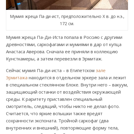
Мумия жреца Па-ди-ист, предположительно Х в. до н.э.,
172 см.
Мумия жреца Па-Ди-Иста попала в Россию с другими
древностями, саркофагами и мумиями в дар от купца
Анастаса Аверова. Сначала ее приняли в коллекцию
Кунсткамеры, а затем перевезли в Эрмитаж.
Сейчас мумия Па-ди-иста – в Египетском
зале
Эрмитажа
находится в отдельном эркере зала и лежит
в специальном стеклянном блоке. Внутри него – вакуум,
защищающий останки от воздействия окружающей
среды. К раритету приставлен специальный
смотритель, следящий, чтобы никто не делал фото.
Считается, что яркие вспышки также вредят
сохранности экспоната. Тройной саркофаг (два
внутренних и внешний), повторяющие форму тела,