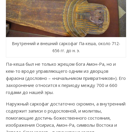
Внутренний и внешний саркофаг Па-кеша, около 712-
656 гг. до н. э.
Па-кеша был не только жрецом бога Амон-Ра, но и
кем-то вроде управляющего одним из дворцов
фараона (дословно – «начальником привратников»). Его
захоронение относится к периоду между 700 и 660
годами до нашей эры.
Наружный саркофаг достаточно скромен, а внутренний
содержит записи о родословной, и молитвы,
помогающие достичь божественного состояния,
изображения Осириса, Амон-Ра, символы Востока и