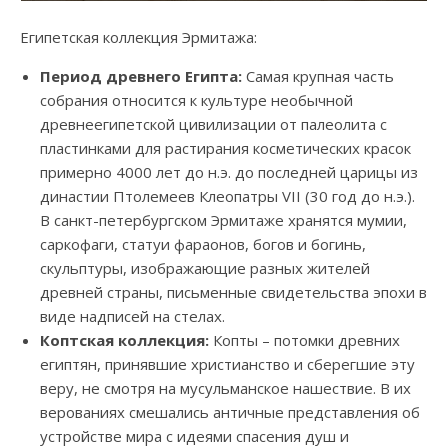
Египетская коллекция Эрмитажа:
Период древнего Египта:
Самая крупная часть
собрания относится к культуре необычной
древнеегипетской цивилизации от палеолита с
пластинками для растирания косметических красок
примерно 4000 лет до н.э. до последней царицы из
династии Птолемеев Клеопатры VII (30 год до н.э.).
В санкт-петербургском Эрмитаже хранятся мумии,
саркофаги, статуи фараонов, богов и богинь,
скульптуры, изображающие разных жителей
древней страны, письменные свидетельства эпохи в
виде надписей на стелах.
Коптская коллекция:
Копты – потомки древних
египтян, принявшие христианство и сберегшие эту
веру, не смотря на мусульманское нашествие. В их
верованиях смешались античные представления об
устройстве мира с идеями спасения душ и