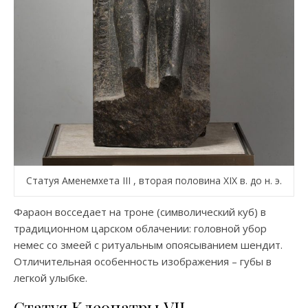
Статуя Аменемхета III , вторая половина XIX в. до н. э.
Фараон восседает на троне (символический куб) в
традиционном царском облачении: головной убор
немес со змеей с ритуальным опоясыванием шендит.
Отличительная особенность изображения – губы в
легкой улыбке.
Статуя Клеопатры VII