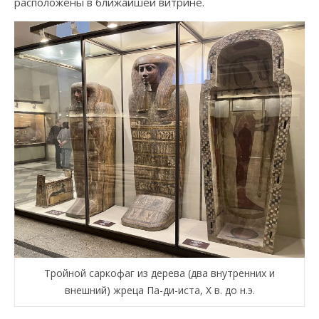
расположены в ближайшей витрине.
Тройной саркофаг из дерева (два внутренних и
внешний) жреца Па-ди-иста, Х в. до н.э.