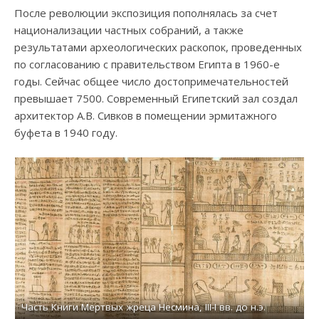
После революции экспозиция пополнялась за счет
национализации частных собраний, а также
результатами археологических раскопок, проведенных
по согласованию с правительством Египта в 1960-е
годы. Сейчас общее число достопримечательностей
превышает 7500. Современный Египетский зал создал
архитектор А.В. Сивков в помещении эрмитажного
буфета в 1940 году.
Часть мумийной маски, X-IX вв. до н.э., картонаж