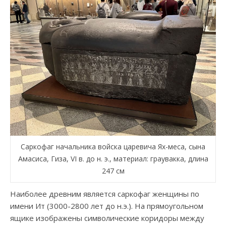
Саркофаг начальника войска царевича Ях-меса, сына
Амасиса, Гиза, VI в. до н. э., материал: граувакка, длина
247 см
Наиболее древним является саркофаг женщины по
имени Ит (3000-2800 лет до н.э.). На прямоугольном
ящике изображены символические коридоры между