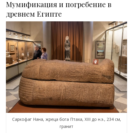
Мумификация и погребение в
древнем Египте
Саркофаг Нана, жреца бога Птаха, XIII до н.э., 234 см,
гранит