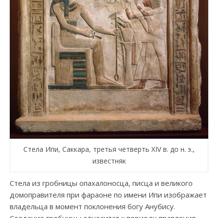
Стела Ипи, Саккара, третья четверть XIV в. до н. э.,
известняк
Стела из гробницы опахалоносца, писца и великого
домоправителя при фараоне по имени Ипи изображает
владельца в момент поклонения богу Анубису.
Создание гробницы относится к периоду правления