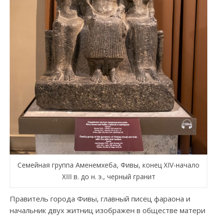
Семейная группа Аменемхеба, Фивы, конец XIV-начало
XIII в. до н. э., черный гранит
Правитель города Фивы, главный писец фараона и
начальник двух житниц изображен в обществе матери