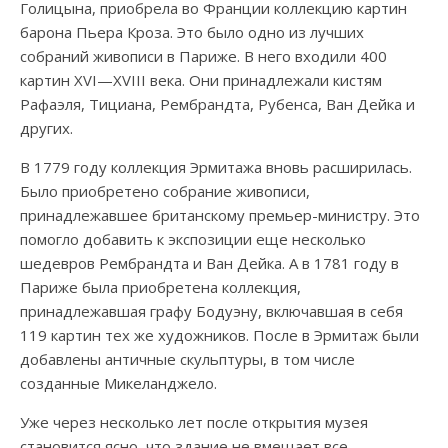
Голицына, приобрела во Франции коллекцию картин
барона Пьера Кроза. Это было одно из лучших
собраний живописи в Париже. В него входили 400
картин XVI—XVIII века. Они принадлежали кистям
Рафаэля, Тициана, Рембрандта, Рубенса, Ван Дейка и
других.
В 1779 году коллекция Эрмитажа вновь расширилась.
Было приобретено собрание живописи,
принадлежавшее британскому премьер-министру. Это
помогло добавить к экспозиции еще несколько
шедевров Рембрандта и Ван Дейка. А в 1781 году в
Париже была приобретена коллекция,
принадлежавшая графу Бодуэну, включавшая в себя
119 картин тех же художников. После в Эрмитаж были
добавлены античные скульптуры, в том числе
созданные Микеланджело.
Уже через несколько лет после открытия музея
становится ясно, что здание не вмещает все