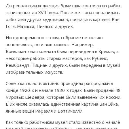
До революции коллекция Эрмитажа состояла из работ,
написанных до XVIII века. После же – она пополнилась
работами других художников, появились картины Ван
Гога, Матисса, Пикассо и других.
Но одновременно с этим, собрание не только
пополнялось, но и вывозилось. Например,
Бриллиантовая комната была переведена в Кремль, а
некоторые работы старых мастеров, как Рубенс,
Рембрандт, Тициан и других, были переданы в Музей
изобразительных искусств.
Советская власть активно проводила распродажи в
конце 1920-х и начале 1930-х годах. Были проданы 48
мировых шедевра, которые были вывезены их России.
В их числе оказалась единственная картина Ван Эйка,
личные вещи Рафаэля и Боттичелли.
Как только работникам музея стало известно о начале
Великой Отечественной войны – началась эвакуация