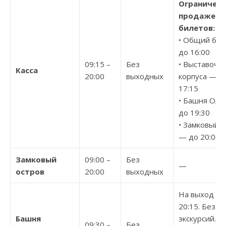
Ограничени
продаже
билетов:
• Общий би
до 16:00
09:15 –
Без
• Выставочн
Касса
20:00
выходных
корпуса — д
17:15
• Башня Ола
до 19:30
• Замковый 
— до 20:00
Замковый
09:00 –
Без
—
остров
20:00
выходных
На выход до
20:15. Без
Башня
экскурсий. Б
09:30 –
Без