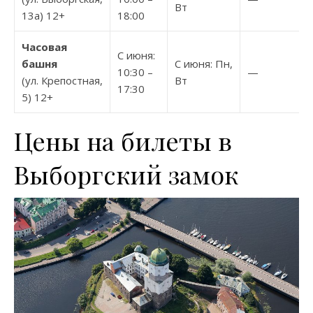
Вт
13а) 12+
18:00
Часовая
С июня:
башня
С июня: Пн,
10:30 –
—
(ул. Крепостная,
Вт
17:30
5) 12+
Цены на билеты в
Выборгский замок