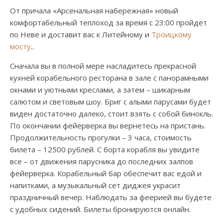
От причала «Арсенальная набережная» новый
комфортабельный теплоход за время с 23:00 пройдет
по Неве и доставит вас к Литейному и
Троицкому
мосту
..
Сначала вы в полной мере насладитесь прекрасной
кухней корабельного ресторана в зале с панорамными
окнами и уютными креслами, а затем – шикарным
салютом и световым шоу. Бриг с алыми парусами будет
виден достаточно далеко, стоит взять с собой бинокль.
По окончании фейерверка вы вернетесь на пристань.
Продолжительность прогулки – 3 часа, стоимость
билета – 12500 рублей. С борта корабля вы увидите
все – от движения парусника до последних залпов
фейерверка. Корабельный бар обеспечит вас едой и
напитками, а музыкальный сет диджея украсит
праздничный вечер. Наблюдать за феерией вы будете
с удобных сидений. Билеты бронируются онлайн.