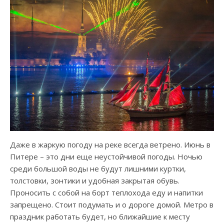
Даже в жаркую погоду на реке всегда ветрено. Июнь в
Питере – это дни еще неустойчивой погоды. Ночью
среди большой воды не будут лишними куртки,
толстовки, зонтики и удобная закрытая обувь.
Проносить с собой на борт теплохода еду и напитки
запрещено. Стоит подумать и о дороге домой. Метро в
праздник работать будет, но ближайшие к месту