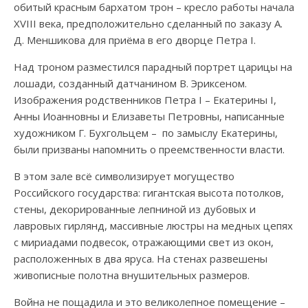
обитый красным бархатом трон – кресло работы начала
XVIII века, предположительно сделанный по заказу А.
Д. Меншикова для приёма в его дворце Петра I.
Над троном разместился парадный портрет царицы на
лошади, созданный датчанином В. Эриксеном.
Изображения родственников Петра I – Екатерины I,
Анны Иоанновны и Елизаветы Петровны, написанные
художником Г. Бухгольцем – по замыслу Екатерины,
были призваны напомнить о преемственности власти.
В этом зале всё символизирует могущество
Российского государства: гигантская высота потолков,
стены, декорированные лепниной из дубовых и
лавровых гирлянд, массивные люстры на медных цепях
с мириадами подвесок, отражающими свет из окон,
расположенных в два яруса. На стенах развешены
живописные полотна внушительных размеров.
Война не пощадила и это великолепное помещение –