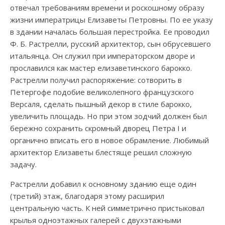
отвечал требованиям времени и роскошному образу
жизни императрицы Елизаветы Петровны. По ее указу
в здании началась большая перестройка. Ее проводил
Ф. Б. Растрелли, русский архитектор, сын обрусевшего
итальянца. Он служил при императорском дворе и
прославился как мастер елизаветинского барокко.
Растрелли получил распоряжение: сотворить в
Петергофе подобие великолепного французского
Версаля, сделать пышный декор в стиле барокко,
увеличить площадь. Но при этом зодчий должен был
бережно сохранить скромный дворец Петра I и
органично вписать его в новое обрамление. Любимый
архитектор Елизаветы блестяще решил сложную
задачу.
Растрелли добавил к основному зданию еще один
(третий) этаж, благодаря этому расширил
центральную часть. К ней симметрично пристыковал
крылья одноэтажных галерей с двухэтажными