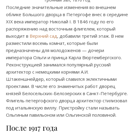
Последние значительные изменения во внешнем
облике Большого дворца в Петергофе внес в середине
XIX века император Николай I. В 1846 году по его
распоряжению над восточным флигелем, который
выходит в
Верхний сад
, добавили третий этаж. В нем
разместили восемь комнат, которые были
предназначены для молодоженов — дочери
императора Ольги и принца Карла Вюртембергского.
Реконструкцией занимался популярный русский
архитектор с немецкими корнями А.И.
Штакеншнейдер, который славился эклектичными
проектами. В числе его знаменитых работ дворец
князей Белосельских-Белозерских в Санкт-Петербурге.
Флигель петергофского дворца архитектор стилизовал
под итальянскую виллу. Пристройку стали называть
Ольгиным павильоном или Ольгинской половиной.
После 1917 года