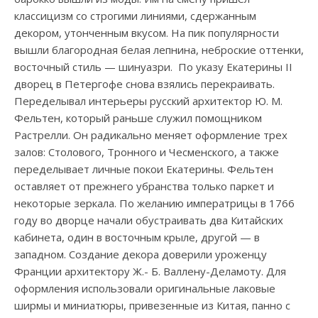
классицизм со строгими линиями, сдержанным
декором, утонченным вкусом. На пик популярности
вышли благородная белая лепнина, неброские оттенки,
восточный стиль — шинуазри. По указу Екатерины II
дворец в Петергофе снова взялись перекраивать.
Переделывал интерьеры русский архитектор Ю. М.
Фельтен, который раньше служил помощником
Растрелли. Он радикально меняет оформление трех
залов: Столового, Тронного и Чесменского, а также
переделывает личные покои Екатерины. Фельтен
оставляет от прежнего убранства только паркет и
некоторые зеркала. По желанию императрицы в 1766
году во дворце начали обустраивать два Китайских
кабинета, один в восточным крыле, другой — в
западном. Создание декора доверили уроженцу
Франции архитектору Ж.- Б. Валлену-Деламоту. Для
оформления использовали оригинальные лаковые
ширмы и миниатюры, привезенные из Китая, панно с