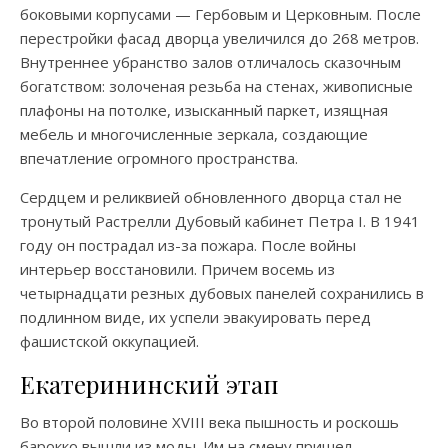
боковыми корпусами — Гербовым и Церковным. После
перестройки фасад дворца увеличился до 268 метров.
Внутреннее убранство залов отличалось сказочным
богатством: золоченая резьба на стенах, живописные
плафоны на потолке, изысканный паркет, изящная
мебель и многочисленные зеркала, создающие
впечатление огромного пространства.
Сердцем и реликвией обновленного дворца стал не
тронутый Растрелли Дубовый кабинет Петра I. В 1941
году он пострадал из-за пожара. После войны
интерьер восстановили. Причем восемь из
четырнадцати резных дубовых панелей сохранились в
подлинном виде, их успели эвакуировать перед
фашистской оккупацией.
Екатерининский этап
Во второй половине XVIII века пышность и роскошь
барокко вышли из моды. Им на смену пришел