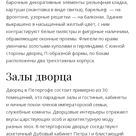
барочные декоративные элементы: рельефная кладка,
картуши (окантовка в виде свитка), барельеф — на
фронтоне, узорные решетки — на балконах. Здание
выкрашено в насыщенный желтый цвет, с ним
контрастируют белые пилястры и фигурные наличники,
обрамляющие оконные проемы. Флигели по краям
увенчаны золотыми куполами и гирляндами. С южной
стороны дворец П-образной формы, по бокам
расположены два трехэтажных корпуса.
Залы дворца
Дворец в Петергофе состоит примерно из 30
помещений, это парадные залы и гостиные, кабинеты
и личные покои членов императорской семьи,
служебные комнаты. Дворцовые интерьеры отражают
вкусы царствующих особ и архитектурную моду
разных эпох. В петергофском дворце соседствуют
аскетичный Дубовый кабинет Петра I и блистающий