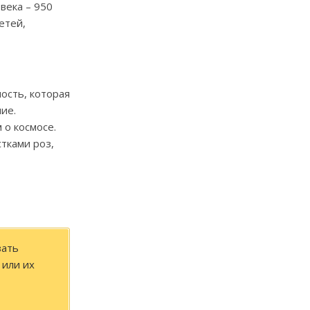
века – 950
етей,
ость, которая
ие.
 о космосе.
тками роз,
зать
 или их