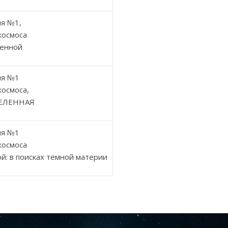
я №1,
космоса
ленной
ия №1
космоса,
СЕЛЕННАЯ
ия №1
космоса
й: в поисках темной материи