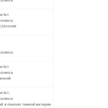
космоса
ия №1
космоса
СЕЛЕННАЯ
космоса
ия №1
космоса
ленной
я №1,
космоса
й: в поисках темной материи