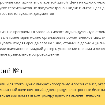
арочные сертификаты с открытой датой. Цена на одного чело
окупке сертификатов не предусмотрено. Скидки и льготы для д
и соответствующих документов.
ктивные программы в SpaceLAB имеют индивидуальную стоим
м зале планетария можно организовать романтическое свидан
 услуги входят аренда зала на 1 час, столик на двоих и фильм
 или шампанское, сладкий десерт, украшение свечами и лепес
живое музыкальное сопровождение.
рий № 1
йн. Для этого нужно выбрать программу и время сеанса, ука
а указанный вами почтовый адрес придут электронные билеты
 входе или показать контролеру прямо на экране телефона.