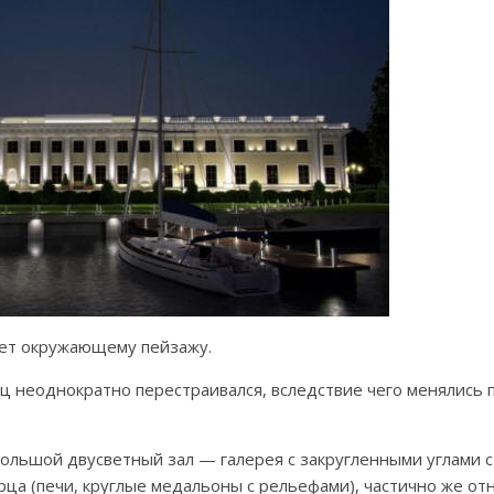
ает окружающему пейзажу.
ц неоднократно перестраивался, вследствие чего менялись 
льшой двусветный зал — галерея с закругленными углами с
ца (печи, круглые медальоны с рельефами), частично же отн