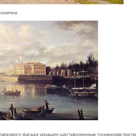
конична.
паркового фасада украшен шестиколонным тосканским порти