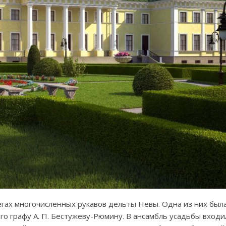
регах многочисленных рукавов дельты Невы. Одна из них был
го графу А. П. Бестужеву-Рюмину. В ансамбль усадьбы вход