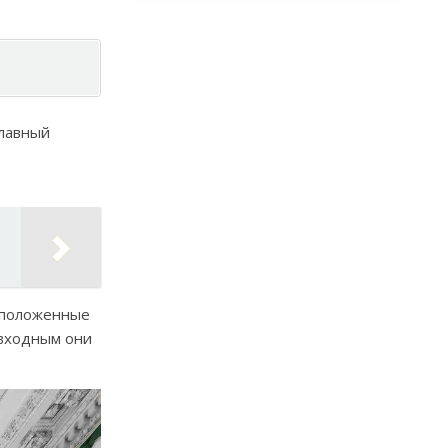
главный
сположенные
 входным они