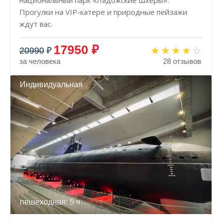
национальный парк «Ладожские шхеры».
Прогулки на VIP-катере и природные пейзажи
ждут вас.
17950 ₽
20990
₽
за человека
28 отзывов
Индивидуальная
пешеходная: 5 ч.