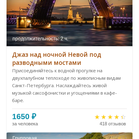
продолжительность: 2 ч.
Джаз над ночной Невой под
разводными мостами
Присоединяйтесь к водной прогулке на
двухпалубном теплоходе по живописным видам
Санкт-Петербурга. Наслаждайтесь живой
музыкой саксофонистки и угощениями в кафе-
баре.
1650 ₽
за человека
418 отзывов
Групповая