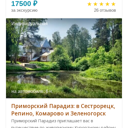
17500 ₽
за экскурсию
26 отзывов
Индивидуальная
на автомобиле: 6 ч.
Приморский Парадиз: в Сестрорецк,
Репино, Комарово и Зеленогорск
Приморский Парадиз приглашает вас в
путешествие по живописному Курортному району