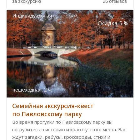
за экскурсию
26 отзывов
Индивидуальная
Скидка 5 %
пешеходная: 2 ч.
Семейная экскурсия-квест
по Павловскому парку
Во время прогулки по Павловскому парку вы
погрузитесь в историю и красоту этого места. Вас
ждут загадки, ребусы, кроссворды, стихи и