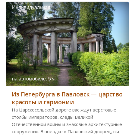
Индивидуальная
на автомобиле: 5 ч.
Из Петербурга в Павловск — царство
красоты и гармонии
На Царскосельской дороге вас ждут верстовые
столбы императоров, следы Великой
Отечественной войны и знаковые архитектурные
сооружения. В поездке в Павловский дворец, вы