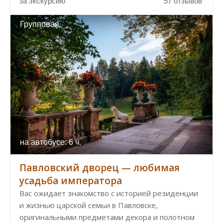
за экскурсию
57 отзывов
Групповая
на автобусе: 6 ч.
Павловский дворец — любимая
усадьба императора
Вас ожидает знакомство с историей резиденции
и жизнью царской семьи в Павловске,
оригинальными предметами декора и полотном