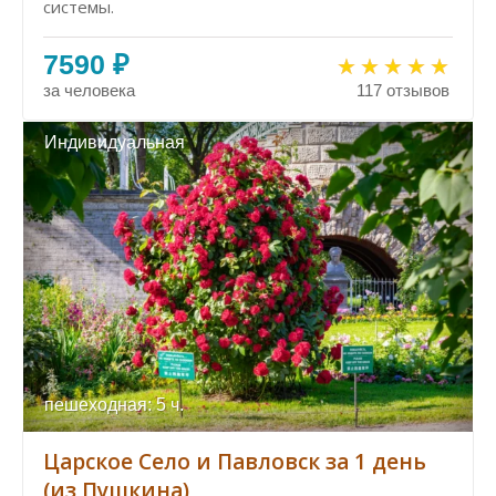
системы.
7590 ₽
за человека
117 отзывов
Индивидуальная
пешеходная: 5 ч.
Царское Село и Павловск за 1 день
(из Пушкина)