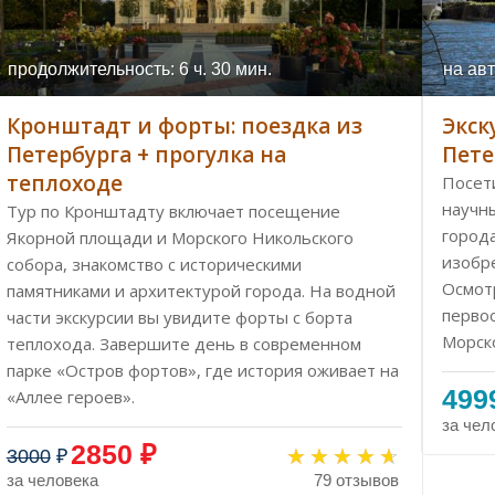
продолжительность: 6 ч. 30 мин.
на авт
Кронштадт и форты: поездка из
Экск
Петербурга + прогулка на
Пете
теплоходе
Посет
научны
Тур по Кронштадту включает посещение
города
Якорной площади и Морского Никольского
изобр
собора, знакомство с историческими
Осмот
памятниками и архитектурой города. На водной
перво
части экскурсии вы увидите форты с борта
Морск
теплохода. Завершите день в современном
парке «Остров фортов», где история оживает на
499
«Аллее героев».
за чел
2850 ₽
3000
₽
за человека
79 отзывов