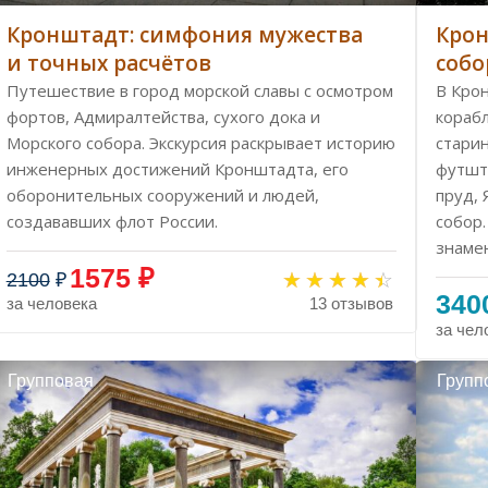
Кронштадт: симфония мужества
Крон
и точных расчётов
собо
Путешествие в город морской славы с осмотром
В Кро
фортов, Адмиралтейства, сухого дока и
корабл
Морского собора. Экскурсия раскрывает историю
стари
инженерных достижений Кронштадта, его
футшт
оборонительных сооружений и людей,
пруд,
создававших флот России.
собор.
знаме
1575 ₽
2100
₽
340
за человека
13 отзывов
за чел
Групповая
Групп