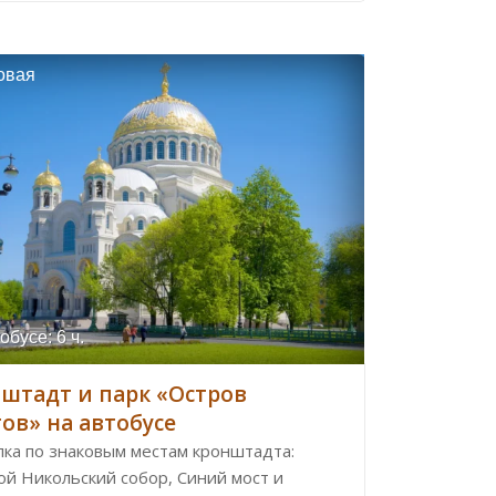
овая
обусе: 6 ч.
штадт и парк «Остров
ов» на автобусе
лка по знаковым местам кронштадта:
ой Никольский собор, Синий мост и