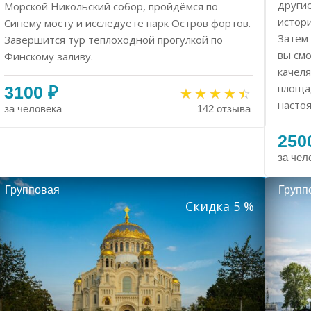
други
Морской Никольский собор, пройдёмся по
истори
Синему мосту и исследуете парк Остров фортов.
Затем 
Завершится тур теплоходной прогулкой по
вы см
Финскому заливу.
качел
площа
3100 ₽
насто
за человека
142 отзыва
250
за чел
Групповая
Групп
Скидка 5 %