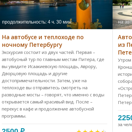
продолжительность: 4 ч. 30 мин.
на авт
На автобусе и теплоходе по
Авто
ночному Петербургу
из П
Пете
Экскурсия состоит из двух частей. Первая –
автобусный тур по главным местам Питера, где
Утром
вы увидите Исаакиевскую площадь, Аврору,
Кроншт
Дворцовую площадь и другие
истор
достопримечательности. Затем, уже на
собора
теплоходе вы отправитесь смотреть на
«Остр
разводные мосты – говорят, что именно с воды
Петер
открывается самый красивый вид. После –
Петер
перекус в кафе и продолжение автобусной
программы.
225
за чел
2500 ₽