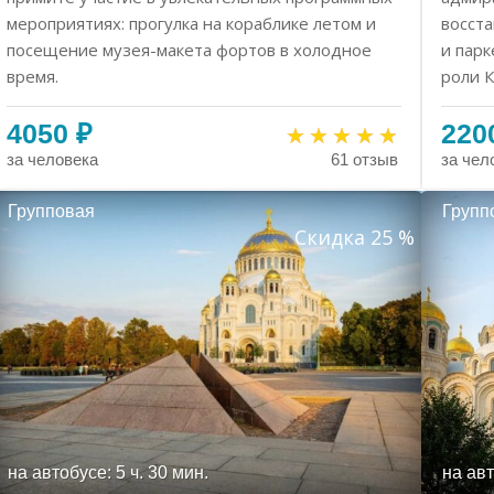
мероприятиях: прогулка на кораблике летом и
восста
посещение музея-макета фортов в холодное
и парк
время.
роли 
4050 ₽
220
за человека
за чел
61 отзыв
Групповая
Групп
Скидка 25 %
на автобусе: 5 ч. 30 мин.
на авт