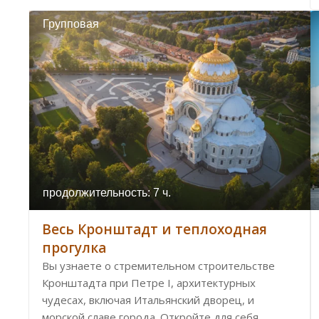
Групповая
продолжительность: 7 ч.
Весь Кронштадт и теплоходная
прогулка
Вы узнаете о стремительном строительстве
Кронштадта при Петре I, архитектурных
чудесах, включая Итальянский дворец, и
морской славе города. Откройте для себя