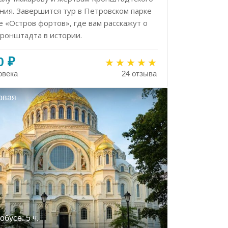
ния. Завершится тур в Петровском парке
е «Остров фортов», где вам расскажут о
Кронштадта в истории.
0 ₽
овека
24 отзыва
овая
обусе: 5 ч.