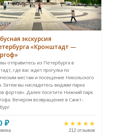
обусе: 10 ч.
бусная экскурсия
етербурга «Кронштадт —
ргоф»
 вы отправитесь из Петербурга в
адт, где вас ждет прогулка по
ическим местам и посещение Никольского
. Затем вы насладитесь видами парка
ов фортов». Далее посетите Нижний парк
гофа. Вечером возвращение в Санкт-
бург.
0 ₽
овека
212 отзывов