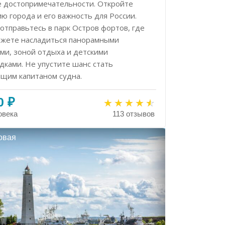
е достопримечательности. Откройте
ю города и его важность для России.
отправьтесь в парк Остров фортов, где
ожете насладиться панорамными
ями, зоной отдыха и детскими
дками. Не упустите шанс стать
ящим капитаном судна.
0 ₽
овека
113 отзывов
овая