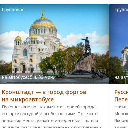
Групповая
Групп
на автобусе: 5 ч. 30 мин.
на авт
Кронштадт — в город фортов
Русс
на микроавтобусе
Пете
Путешествие познакомит с историей города,
Начин
его архитектурой и особенностями. Посетите
Морско
знаковые места, узнайте интересные факты и
Якорн
примите участие в увлекательных программных
адмир