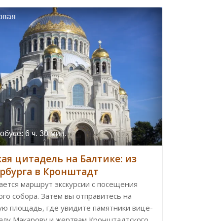
овая
обусе: 6 ч. 30 мин.
кая цитадель на Балтике: из
рбурга в Кронштадт
ается маршрут экскурсии с посещения
го собора. Затем вы отправитесь на
ую площадь, где увидите памятники вице-
алу Макарову и жертвам Кронштадтского