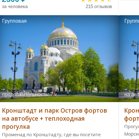
за человека
215 отзывов
Групповая
Групп
продолжительность: 7 ч.
на авт
Кронштадт и парк Остров фортов
Крон
на автобусе + теплоходная
форт
прогулка
Прогу
Морск
Променад по Кронштадту, где вы посетите