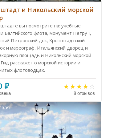
штадт и Никольский морской
р
нштадте вы посмотрите на: учебные
и Балтийского флота, монумент Петру I,
нный Петровский док, Кронштадтский
ок и мареограф, Итальянский дворец и
 Якорную площадь и Никольский морской
 Гид расскажет о морской истории и
нитых флотоводцах.
0 ₽
овека
8 отзывов
овая