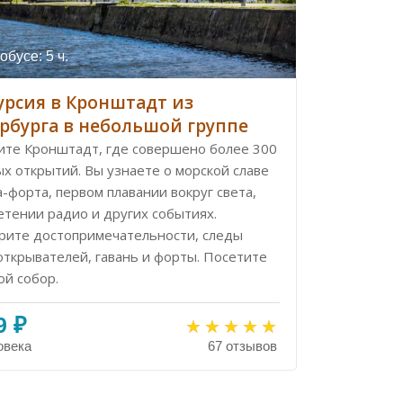
обусе: 5 ч.
урсия в Кронштадт из
рбурга в небольшой группе
ите Кронштадт, где совершено более 300
х открытий. Вы узнаете о морской славе
-форта, первом плавании вокруг света,
етении радио и других событиях.
рите достопримечательности, следы
открывателей, гавань и форты. Посетите
ой собор.
9 ₽
овека
67 отзывов