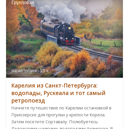
Групповая
на автобусе: 13 ч.
Карелия из Санкт-Петербурга:
водопады, Рускеала и тот самый
ретропоезд
Начнете путешествие по Карелии остановкой в
Приозерске для прогулки у крепости Корела.
Затем посетите Сортавалу. Полюбуетесь
Ладожскими шхерами, водопадами Ахинкоски. В