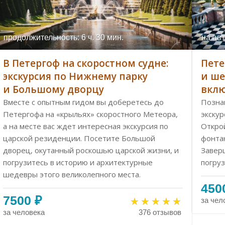
продолжительность: 6 ч. 30 мин.
на авт
В Петергоф на скоростном судне:
Пете
экскурсия по Нижнему парку
и ше
и Большому дворцу
вкл
Вместе с опытным гидом вы доберетесь до
Позна
Петергофа на «крыльях» скоростного Метеора,
экскур
а на месте вас ждет интересная экскурсия по
Открой
царской резиденции. Посетите Большой
фонта
дворец, окутанный роскошью царской жизни, и
Завер
погрузитесь в историю и архитектурные
погру
шедевры этого великолепного места.
450
7500 ₽
за чел
за человека
376 отзывов