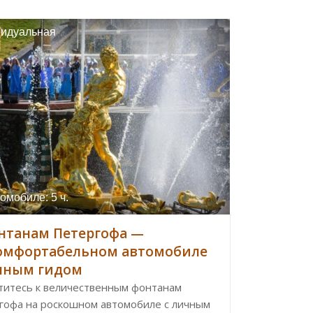
идуальная
омобиле: 5 ч.
нтанам Петергофа —
омфортабельном автомобиле
чным гидом
титесь к величественным фонтанам
гофа на роскошном автомобиле с личным