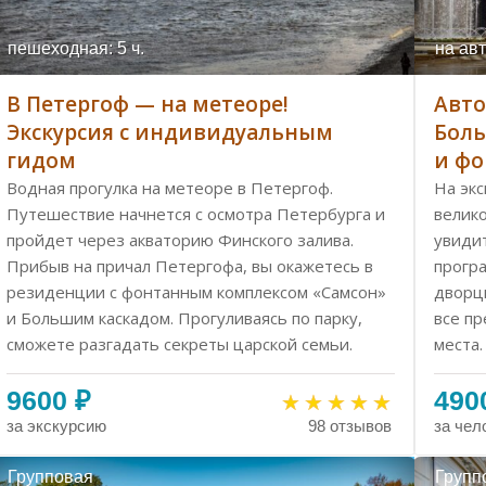
пешеходная: 5 ч.
на авт
В Петергоф — на метеоре!
Авто
Экскурсия с индивидуальным
Боль
гидом
и ф
Водная прогулка на метеоре в Петергоф.
На экс
Путешествие начнется с осмотра Петербурга и
велик
пройдет через акваторию Финского залива.
увиди
Прибыв на причал Петергофа, вы окажетесь в
прогр
резиденции с фонтанным комплексом «Самсон»
дворц
и Большим каскадом. Прогуливаясь по парку,
все пр
сможете разгадать секреты царской семьи.
места.
9600 ₽
490
за экскурсию
за чел
98 отзывов
Групповая
Групп