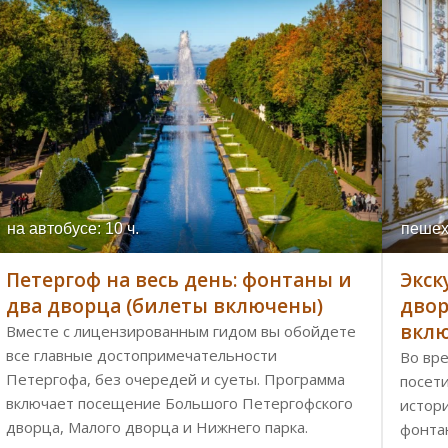
на автобусе: 10 ч.
пешех
Петергоф на весь день: фонтаны и
Экск
два дворца (билеты включены)
двор
вкл
Вместе с лицензированным гидом вы обойдете
все главные достопримечательности
Во вре
Петергофа, без очередей и суеты. Программа
посет
включает посещение Большого Петергофского
истор
дворца, Малого дворца и Нижнего парка.
фонта