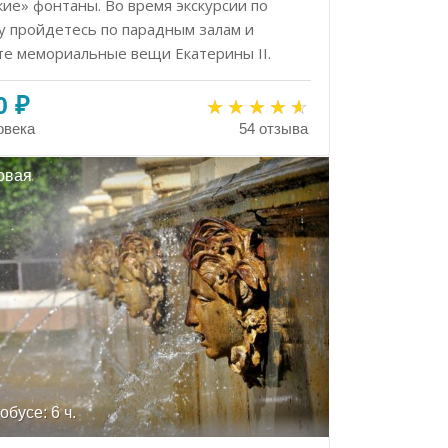
ие» фонтаны. Во время экскурсии по
у пройдетесь по парадным залам и
те мемориальные вещи Екатерины II.
0 ₽
овека
54 отзыва
овая
обусе: 6 ч.