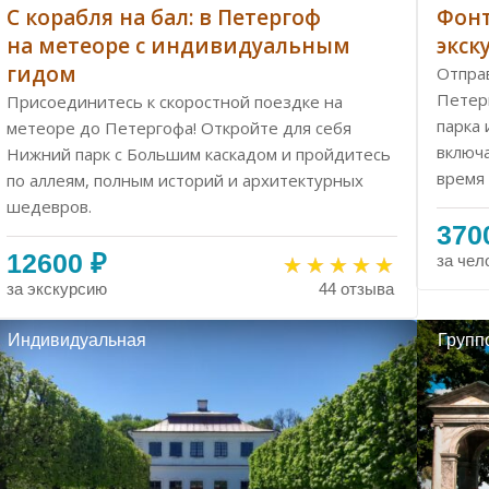
С корабля на бал: в Петергоф
Фонт
на метеоре с индивидуальным
экск
гидом
Отправ
Петер
Присоединитесь к скоростной поездке на
парка 
метеоре до Петергофа! Откройте для себя
включ
Нижний парк с Большим каскадом и пройдитесь
время 
по аллеям, полным историй и архитектурных
шедевров.
370
12600 ₽
за чел
за экскурсию
44 отзыва
Индивидуальная
Групп