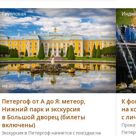
Групповая
Индив
на автобусе: 5 ч.
на авт
Петергоф от А до Я: метеор,
К фо
Нижний парк и экскурсия
на к
в Большой дворец (билеты
с ли
включены)
Прока
Петер
Экскурсия в Петергоф начнется с поездки на