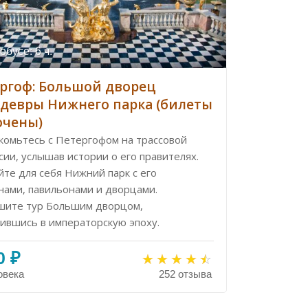
обусе: 6 ч.
ргоф: Большой дворец
девры Нижнего парка (билеты
ючены)
комьтесь с Петергофом на трассовой
сии, услышав истории о его правителях.
те для себя Нижний парк с его
нами, павильонами и дворцами.
шите тур Большим дворцом,
зившись в императорскую эпоху.
0 ₽
овека
252 отзыва