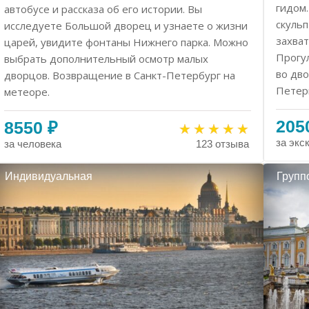
гидом.
автобусе и рассказа об его истории. Вы
скульп
исследуете Большой дворец и узнаете о жизни
захва
царей, увидите фонтаны Нижнего парка. Можно
Прогу
выбрать дополнительный осмотр малых
во дв
дворцов. Возвращение в Санкт-Петербург на
Петер
метеоре.
205
8550 ₽
за экс
за человека
123 отзыва
Индивидуальная
Групп