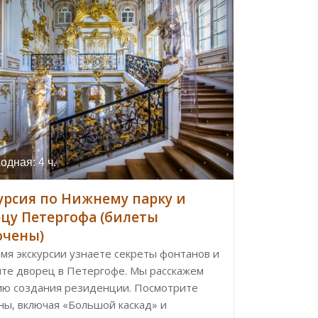
одная: 4 ч.
урсия по Нижнему парку и
цу Петергофа (билеты
ючены)
мя экскурсии узнаете секреты фонтанов и
ите дворец в Петергофе. Мы расскажем
ию создания резиденции. Посмотрите
ны, включая «Большой каскад» и