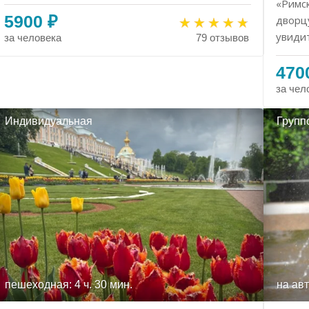
«Римск
5900 ₽
дворц
увиди
за человека
79 отзывов
470
за чел
Индивидуальная
Групп
пешеходная: 4 ч. 30 мин.
на авт