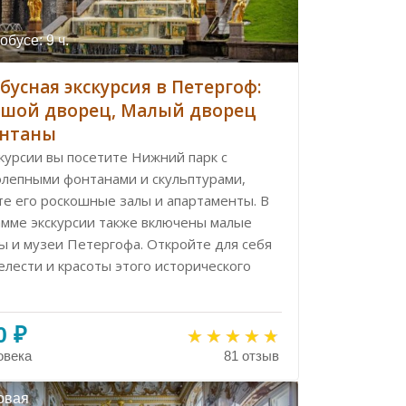
обусе: 9 ч.
бусная экскурсия в Петергоф:
шой дворец, Малый дворец
онтаны
курсии вы посетите Нижний парк с
олепными фонтанами и скульптурами,
те его роскошные залы и апартаменты. В
амме экскурсии также включены малые
ы и музеи Петергофа. Откройте для себя
елести и красоты этого исторического
0 ₽
овека
81 отзыв
овая