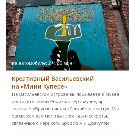
на автомобиле: 2 ч. 30 мин.
Креативный Васильевский
на «Мини Купере»
На Васильевском острове вы побываете в Музее-
институте семьи Рерихов, «Арт-музе», арт-
квартале «Брусницын» и «Севкабель-порту». Мы
расскажем вам местные легенды и секреты,
связанные с Рерихом, Бродским и Дракулой.