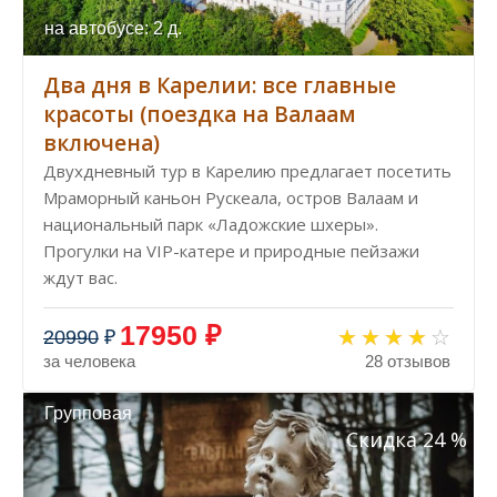
на автобусе: 2 д.
Два дня в Карелии: все главные
красоты (поездка на Валаам
включена)
Двухдневный тур в Карелию предлагает посетить
Мраморный каньон Рускеала, остров Валаам и
национальный парк «Ладожские шхеры».
Прогулки на VIP-катере и природные пейзажи
ждут вас.
17950 ₽
20990
₽
за человека
28 отзывов
Групповая
Скидка 24 %