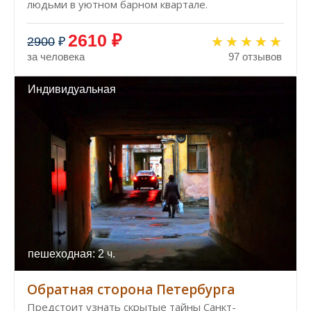
людьми в уютном барном квартале.
2610 ₽
2900
₽
за человека
97 отзывов
Индивидуальная
пешеходная: 2 ч.
Обратная сторона Петербурга
Предстоит узнать скрытые тайны Санкт-