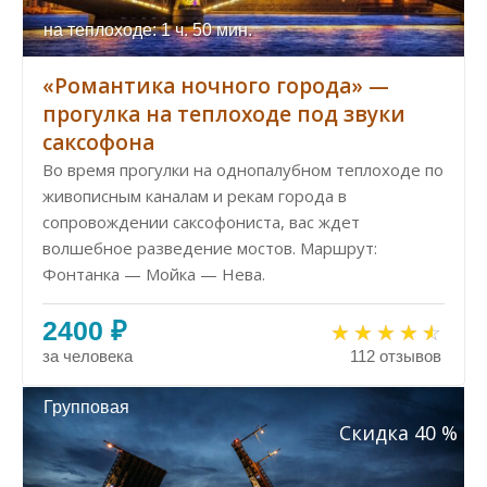
на теплоходе: 1 ч. 50 мин.
«Романтика ночного города» —
прогулка на теплоходе под звуки
саксофона
Во время прогулки на однопалубном теплоходе по
живописным каналам и рекам города в
сопровождении саксофониста, вас ждет
волшебное разведение мостов. Маршрут:
Фонтанка — Мойка — Нева.
2400 ₽
за человека
112 отзывов
Групповая
Скидка 40 %