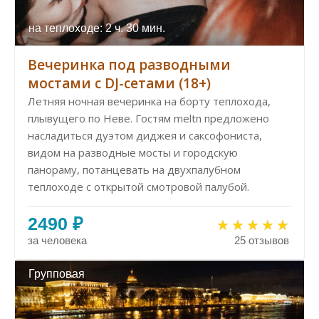
на теплоходе: 2 ч. 30 мин.
Вечеринка под разводными
мостами с DJ-сетами (18+)
Летняя ночная вечеринка на борту теплохода,
плывущего по Неве. Гостям meltn предложено
насладиться дуэтом диджея и саксофониста,
видом на разводные мосты и городскую
панораму, потанцевать на двухпалубном
теплоходе с открытой смотровой палубой.
2490 ₽
за человека
25 отзывов
Групповая