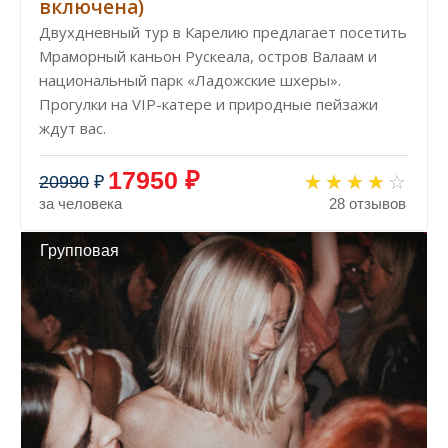
включена)
Двухдневный тур в Карелию предлагает посетить
Мраморный каньон Рускеала, остров Валаам и
национальный парк «Ладожские шхеры».
Прогулки на VIP-катере и природные пейзажи
ждут вас.
17950 ₽
20990
₽
за человека
28 отзывов
Групповая