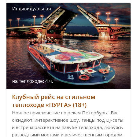
Индивидуальная
на теплоходе: 4 ч.
Клубный рейс на стильном
теплоходе «ПУРГА» (18+)
Ночное приключение по рекам Петербурга. Вас
ожидают: интерактивное шоу, танцы под DJ-сеты
и встреча рассвета на палубе теплохода, любуясь
разводными мостами и величественным городом.