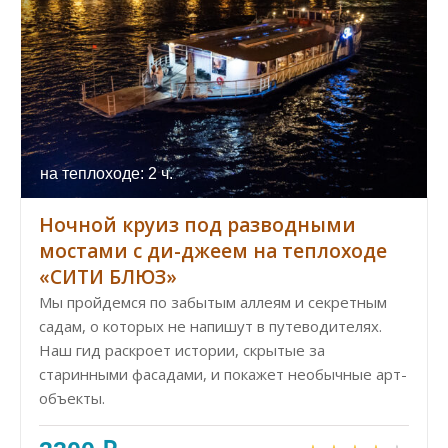
на теплоходе: 2 ч.
Ночной круиз под разводными
мостами с ди-джеем на теплоходе
«СИТИ БЛЮЗ»
Мы пройдемся по забытым аллеям и секретным
садам, о которых не напишут в путеводителях.
Наш гид раскроет истории, скрытые за
старинными фасадами, и покажет необычные арт-
объекты.